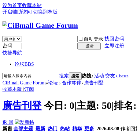
设为首页
收藏本站
开启辅助访问
切换到窄版
找回密码
自动登录
密码
立即注册
登录
快捷导航
论坛
BBS
搜索
热搜:
活动
交友
discuz
搜索
CiBmall Game Forum
»
论坛
›
合作夥伴
›
廣告刊登
收藏本版
|
订阅
廣告刊登
今日:
0
|
主题:
50
|
排名
返 回
新窗
全部主题
最新
热门
热帖
精华
更多
2026-08-08
作者
回