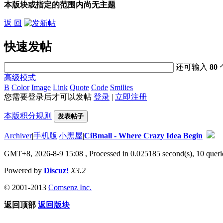
本版块或指定的范围内尚无主题
返 回
快速发帖
还可输入
80
高级模式
B
Color
Image
Link
Quote
Code
Smilies
您需要登录后才可以发帖
登录
|
立即注册
本版积分规则
发表帖子
Archiver
|
手机版
|
小黑屋
|
CiBmall - Where Crazy Idea Begin
GMT+8, 2026-8-9 15:08
, Processed in 0.025185 second(s), 10 querie
Powered by
Discuz!
X3.2
© 2001-2013
Comsenz Inc.
返回顶部
返回版块