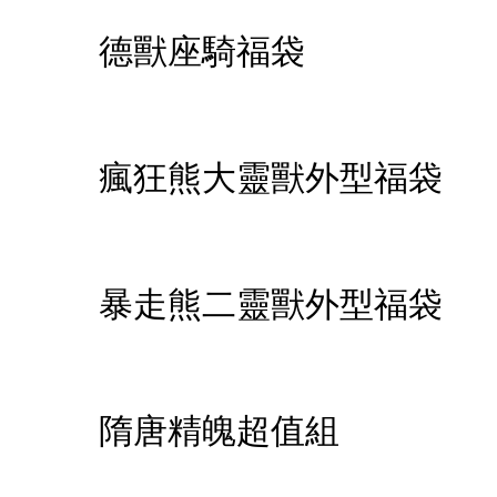
德獸座騎福袋
瘋狂熊大靈獸外型福袋
暴走熊二靈獸外型福袋
隋唐精魄超值組