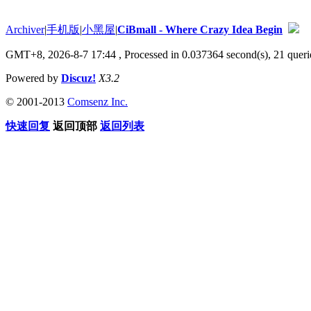
Archiver
|
手机版
|
小黑屋
|
CiBmall - Where Crazy Idea Begin
GMT+8, 2026-8-7 17:44
, Processed in 0.037364 second(s), 21 querie
Powered by
Discuz!
X3.2
© 2001-2013
Comsenz Inc.
快速回复
返回顶部
返回列表