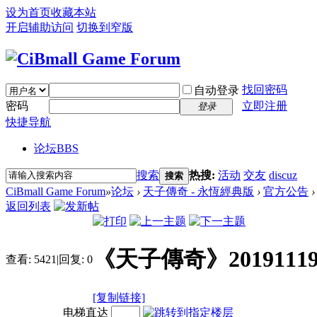
设为首页
收藏本站
开启辅助访问
切换到窄版
找回密码
自动登录
密码
立即注册
登录
快捷导航
论坛
BBS
搜索
热搜:
活动
交友
discuz
搜索
CiBmall Game Forum
»
论坛
›
天子傳奇 - 永恆經典版
›
官方公告
›
返回列表
《天子傳奇》201911
查看:
5421
|
回复:
0
[复制链接]
电梯直达