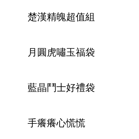
楚漢精魄超值組
月圓虎嘯玉福袋
藍晶鬥士好禮袋
手癢癢心慌慌