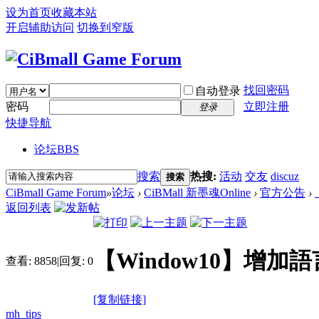
设为首页
收藏本站
开启辅助访问
切换到窄版
找回密码
自动登录
密码
立即注册
登录
快捷导航
论坛
BBS
搜索
热搜:
活动
交友
discuz
搜索
CiBmall Game Forum
»
论坛
›
CiBMall 新墨魂Online
›
官方公告
›
返回列表
【Window10】增加
查看:
8858
|
回复:
0
[复制链接]
mh_tips