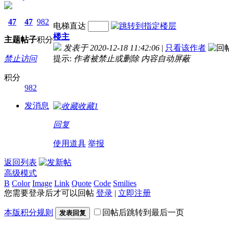
47
47
982
电梯直达
楼主
主题
帖子
积分
发表于 2020-12-18 11:42:06
|
只看该作者
禁止访问
提示:
作者被禁止或删除 内容自动屏蔽
积分
982
发消息
收藏
1
回复
使用道具
举报
返回列表
高级模式
B
Color
Image
Link
Quote
Code
Smilies
您需要登录后才可以回帖
登录
|
立即注册
本版积分规则
回帖后跳转到最后一页
发表回复