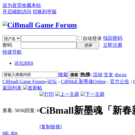
设为首页
收藏本站
开启辅助访问
切换到窄版
找回密码
自动登录
密码
立即注册
登录
快捷导航
论坛
BBS
搜索
热搜:
活动
交友
discuz
搜索
CiBmall Game Forum
»
论坛
›
CiBMall 新墨魂Online
›
官方公告
›
返回列表
CiBmall新墨魂「
查看:
5836
|
回复:
0
[复制链接]
mh_tips