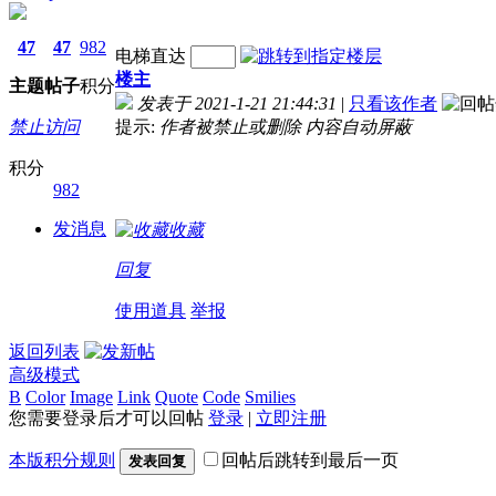
47
47
982
电梯直达
楼主
主题
帖子
积分
发表于 2021-1-21 21:44:31
|
只看该作者
禁止访问
提示:
作者被禁止或删除 内容自动屏蔽
积分
982
发消息
收藏
回复
使用道具
举报
返回列表
高级模式
B
Color
Image
Link
Quote
Code
Smilies
您需要登录后才可以回帖
登录
|
立即注册
本版积分规则
回帖后跳转到最后一页
发表回复