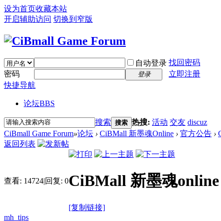
设为首页
收藏本站
开启辅助访问
切换到窄版
找回密码
自动登录
密码
立即注册
登录
快捷导航
论坛
BBS
搜索
热搜:
活动
交友
discuz
搜索
CiBmall Game Forum
»
论坛
›
CiBMall 新墨魂Online
›
官方公告
›
返回列表
CiBMall 新墨魂onl
查看:
14724
|
回复:
0
[复制链接]
mh_tips