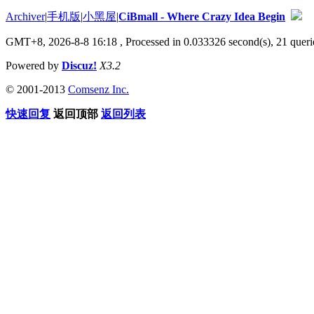
Archiver
|
手机版
|
小黑屋
|
CiBmall - Where Crazy Idea Begin
GMT+8, 2026-8-8 16:18
, Processed in 0.033326 second(s), 21 querie
Powered by
Discuz!
X3.2
© 2001-2013
Comsenz Inc.
快速回复
返回顶部
返回列表