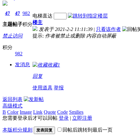
47
47
982
电梯直达
楼主
主题
帖子
积分
发表于 2021-2-2 11:11:39
|
只看该作者
禁止访问
提示:
作者被禁止或删除 内容自动屏蔽
积分
982
发消息
收藏
1
回复
使用道具
举报
返回列表
高级模式
B
Color
Image
Link
Quote
Code
Smilies
您需要登录后才可以回帖
登录
|
立即注册
本版积分规则
回帖后跳转到最后一页
发表回复