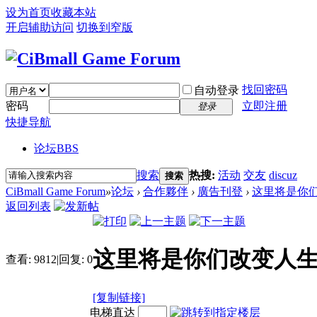
设为首页
收藏本站
开启辅助访问
切换到窄版
找回密码
自动登录
密码
立即注册
登录
快捷导航
论坛
BBS
搜索
热搜:
活动
交友
discuz
搜索
CiBmall Game Forum
»
论坛
›
合作夥伴
›
廣告刊登
›
这里将是你
返回列表
这里将是你们改变人
查看:
9812
|
回复:
0
[复制链接]
电梯直达