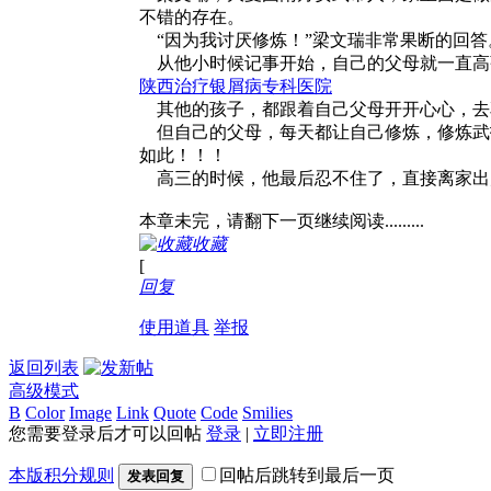
不错的存在。
“因为我讨厌修炼！”梁文瑞非常果断的回答
从他小时候记事开始，自己的父母就一直高
陕西治疗银屑病专科医院
其他的孩子，都跟着自己父母开开心心，去享受美
但自己的父母，每天都让自己修炼，修炼武
如此！！！
高三的时候，他最后忍不住了，直接离家出
本章未完，请翻下一页继续阅读.........
收藏
[
回复
使用道具
举报
返回列表
高级模式
B
Color
Image
Link
Quote
Code
Smilies
您需要登录后才可以回帖
登录
|
立即注册
本版积分规则
回帖后跳转到最后一页
发表回复