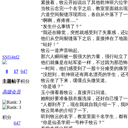
紧接着，牧云开始说出了其他乾坤班六位学
当牧云念完一个名字之后，教室里面就出现了一道
六道空间裂缝浮现而出，各自从中落下了一
“啊啊，疼疼疼.....”
“发生什么事情了？”
“我还在睡觉，突然就感受到了失重感，还以
他们从空间裂缝落下之后，直接摔在了地面
“站好！”
牧云一道声音响起。
那六人瞬间被一股强大的力量，强行站立了
SSf14gf2
他们就像是在站军姿一样，不过因为那恐怖
一时间，他们感受到了一股十分难受的痛苦
8
17
647
“没想到，乾坤班还有两名漂亮的学生，还不
牧云坐了下来，缓缓点头微笑道。
主题
帖子
积分
“你是谁？”
高级会员
玉小倩看着牧云，直接开口问道。
她刚好要准备脱衣服洗澡，还好自己慢了一
“人都到齐了，现在我就自我介绍一下，我叫
牧云简单的介绍了一下。
听到牧云的名字，教室里面十名学生，都有
积分
“你是仙圣学府一号种子牧云？”
647