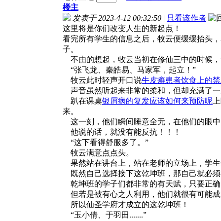
楼主
发表于 2023-4-12 00:32:50
|
只看该作者
这里将是你们改变人生的新起点！
看完所有学生的信息之后，牧云便缓缓抬头，
子。
不由的想起，牧云当初在修仙三中的时候，
“张飞龙、秦皓易、马家军，起立！”
牧云此时轻声开口说
牛皮癣患者饮食上的禁
声音虽然听起来非常的柔和，但却充满了一
趴在课桌
银屑病的复发应该如何来预防呢
上
来。
这一刻，他们瞬间睡意全无，在他们的眼中
他说的话，就没有能反抗！！！
“这下看得舒服多了。”
牧云满意点点头。
果然站在讲台上，站在老师的立场上，学生
既然自己选择接下这乾坤班，那自己就必须
乾坤班的学子们都非常的有天赋，只要正确
但若是被有心之人利用，他们就很有可能成为杀人机
所以仙圣学府才成立的这乾坤班！
“玉小倩、于羽田.......”