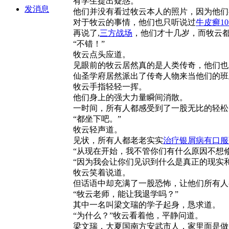
有学生提出疑惑。
发消息
他们并没有看过牧云本人的照片，因为他们
对于牧云的事情，他们也只听说过
牛皮癣1
再说了,
三方战场
，他们才十几岁，而牧云
“不错！”
牧云点头应道。
见眼前的牧云居然真的是人类传奇，他们也
仙圣学府居然派出了传奇人物来当他们的班
牧云手指轻轻一挥。
他们身上的强大力量瞬间消散。
一时间，所有人都感受到了一股无比的轻松
“都坐下吧。”
牧云轻声道。
见状，所有人都老老实实
治疗银屑病有口服
“从现在开始，我不管你们有什么原因不想修
“因为我会让你们见识到什么是真正的现实和
牧云笑着说道。
但话语中却充满了一股恐怖，让他们所有人
“牧云老师，能让我退学吗？”
其中一名叫梁文瑞的学子起身，恳求道。
“为什么？”牧云看着他，平静问道。
梁文瑞，大夏国南方安武市人，家里面是做