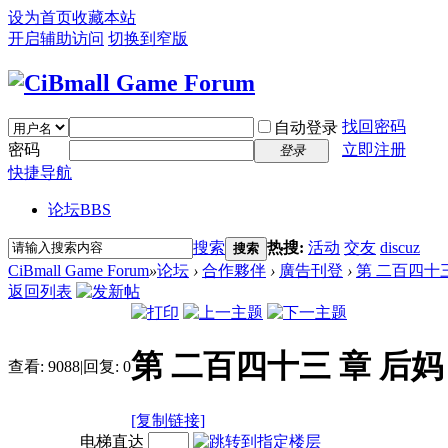
设为首页
收藏本站
开启辅助访问
切换到窄版
找回密码
自动登录
密码
立即注册
登录
快捷导航
论坛
BBS
搜索
热搜:
活动
交友
discuz
搜索
CiBmall Game Forum
»
论坛
›
合作夥伴
›
廣告刊登
›
第 二百四十
返回列表
第 二百四十三 章 后
查看:
9088
|
回复:
0
[复制链接]
电梯直达