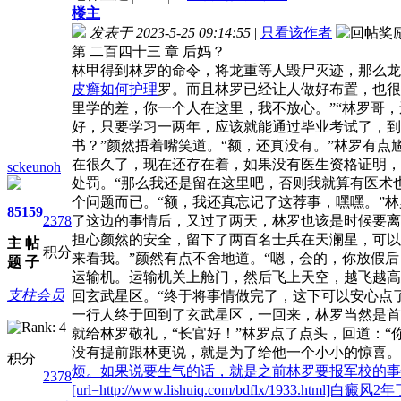
楼主
发表于 2023-5-25 09:14:55
|
只看该作者
第 二百四十三 章 后妈？
林甲得到林罗的命令，将龙重等人毁尸灭迹，那么龙
皮癣如何护理
罗。而且林罗已经让人做好布置，也很
里学的差，你一个人在这里，我不放心。”“林罗哥
好，只要学习一两年，应该就能通过毕业考试了，到
书？”颜然捂着嘴笑道。“额，还真没有。”林罗有
在很久了，现在还存在着，如果没有医生资格证明，
sckeunoh
处罚。“那么我还是留在这里吧，否则我就算有医术
个问题而已。“额，我还真忘记了这荐事，嘿嘿。”
85
159
2378
了这边的事情后，又过了两天，林罗也该是时候要离
担心颜然的安全，留下了两百名士兵在天澜星，可以
主
帖
积分
来看我。”颜然有点不舍地道。“嗯，会的，你放假
题
子
运输机。运输机关上舱门，然后飞上天空，越飞越
支柱会员
回玄武星区。“终于将事情做完了，这下可以安心点
一行人终于回到了玄武星区，一回来，林罗当然是首
就给林罗敬礼，“长官好！”林罗点了点头，回道：“
没有提前跟林更说，就是为了给他一个小小的惊喜。
积分
烦。如果说要生气的话，就是之前林罗要报军校的事
2378
[url=http://www.lishuiq.com/bdflx/1933.html]