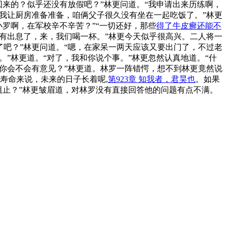
回来的？似乎还没有放假吧？”林更问道。“我申请出来历练啊，
我让厨房准备准备，咱俩父子很久没有坐在一起吃饭了。”林更
罗啊，在军校辛不辛苦？”“一切还好，那些
得了牛皮癣还能不
有出息了，来，我们喝一杯。”林更今天似乎很高兴。二人将一
吧？”林更问道。“嗯，在家呆一两天应该又要出门了，不过老
”林更道。“对了，我和你说个事。”林更忽然认真地道。“什
你会不会有意见？”林更道。林罗一阵错愕，想不到林更竟然说
寿命来说，未来的日子长着呢,
第923章 知我者，君昊也
。如果
阻止？”林更皱眉道，对林罗没有直接回答他的问题有点不满。