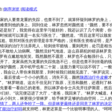
|
倒序浏览
|
阅读模式
家的人要查龙重的失踪，也查不到了。就算怀疑到林罗的身上，
难查到他的身上。回到住处，林罗忽然对颜然道：“颜然，要不
，还是别了，我觉得在这里学习挺好的，我还认识了几个闺密，
时候就可以算是一名实习医生了。”颜然道。“而且这里可以颁
点尴尬。联邦对医生的管理是非常严格的，没有医生资格证明，是
错误的治疗方法弄死人，轻则坐牢赔钱，重则死刑，处罚是相当
也不敢给人治病啊。”颜然没好气地道。这么容易犯的错误林罗
林罗有点尴尬地笑笑。既然颜然不愿意，林罗也不会勉强什么，
开了。龙家虽然为龙重的失踪焦急不已，但是也查不到丝毫的线
保护颜然，其中机甲也有二十架，这股力量可以说不弱了，一般
后，我会让人带你来我那里，到时候我们就能见面了。”林罗说完
高，最后变成一个小小的黑点，消失不见，颜然
陕西治疗牛皮癣
才
了。”林罗呐道。这次不但见到了陈原，王浩和颜然，还遇到了
先要看一看自己的老爸。所以林罗命令士兵先开往萨斯星，然后
你们好。”说完便迈进了大厅，“老爸，我回来了。”林罗大喊道
从小到大，林更很少管林罗，给予林罗足够的自由空间，二人的
情了，两人还争吵了一阵。但是林更最终还是同意了林罗的决定
白癜风2年了能治疗好吗
就支持吧，林更还算是一个比较明事理的人。“呵