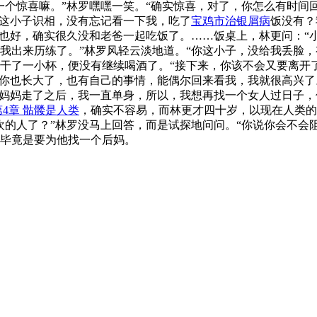
一个惊喜嘛。”林罗嘿嘿一笑。“确实惊喜，对了，你怎么有时间
你这小子识相，没有忘记看一下我，吃了
宝鸡市治银屑病
饭没有？
天也好，确实很久没和老爸一起吃饭了。……饭桌上，林更问：“小
我出来历练了。”林罗风轻云淡地道。“你这小子，没给我丢脸，
干了一小杯，便没有继续喝酒了。“接下来，你该不会又要离开了
你也长大了，也有自己的事情，能偶尔回来看我，我就很高兴了。
你妈妈走了之后，我一直单身，所以，我想再找一个女人过日子，
第4章 骷髅是人类
，确实不容易，而林更才四十岁，以现在人类的
欢的人了？”林罗没马上回答，而是试探地问问。“你说你会不会
毕竟是要为他找一个后妈。