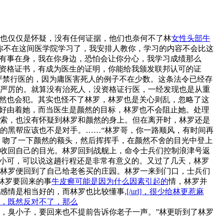
也仅仅是怀疑，没有任何证据，他们也奈何不了林
女性头部牛
你不在这间医学院学习了，我安排人教你，学习的内容不会比这
你有事在身，我在你身边，恐怕会让你分心，我学习成绩那么
发资格证书，有成为医生的证明，你能给我颁发联邦认可的证
严禁行医的，因为庸医害死人的例子不在少数。这条法令已经存
严厉的。就算没有治死人，没资格证行医，一经发现也是从重
竟然也会犯。其实也怪不了林罗，林罗也是关心则乱，忽略了这
只好由着她，而当医生是颜然的目标，林罗也不会阻止她。处理
索，也没有怀疑到林罗和颜然的身上。但在离开时，林罗还是
的黑帮应该也不是对手。……“林罗哥，你一路顺风，有时间再
，吻了一下颜然的额头，然后挥挥手，在颜然不舍的目光中登上
收回自己的目光。林罗回到战舰上，命令士兵们控制浪津号返
林小可，可以说这趟行程还是非常有意义的。又过了几天，林罗
林罗便回到了自己给老爸买的庄园。林罗一来到门口，士兵们
。林罗要回来的事
牛皮癣可能是因为什么因素引起的
情，林罗并
感情是相当好的，而林罗也比较懂事,
[/url]，很少给林更惹麻
，既然反对不了，那么
呵，臭小子，要回来也不提前告诉你老子一声。”林更听到了林罗