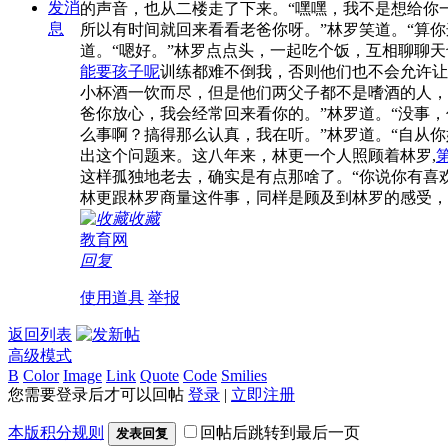
发消
的声音，也从二楼走了下来。“嘿嘿，我不是想给你
息
所以有时间就回来看看老爸你呀。”林罗笑道。“算
道。“嗯好。”林罗点点头，一起吃个饭，互相聊聊
能要孩子呢
训练都难不倒我，否则他们也不会允许让
小杯酒一饮而尽，但是他们两父子都不是嗜酒的人，
爸你放心，我会经常回来看你的。”林罗道。“没事，
么事啊？搞得那么认真，我在听。”林罗道。“自从
出这个问题来。这八年来，林更一个人照顾着林罗,
这样孤独地老去，确实是有点那啥了。“你说你有喜
林更跟林罗商量这件事，同样是顾及到林罗的感受，
收藏
教育网
回复
使用道具
举报
返回列表
高级模式
B
Color
Image
Link
Quote
Code
Smilies
您需要登录后才可以回帖
登录
|
立即注册
本版积分规则
回帖后跳转到最后一页
发表回复