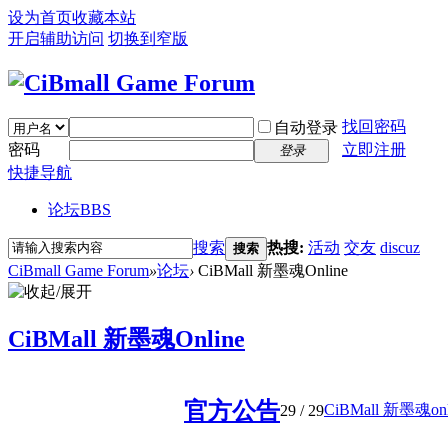
设为首页
收藏本站
开启辅助访问
切换到窄版
找回密码
自动登录
密码
立即注册
登录
快捷导航
论坛
BBS
搜索
热搜:
活动
交友
discuz
搜索
CiBmall Game Forum
»
论坛
›
CiBMall 新墨魂Online
CiBMall 新墨魂Online
官方公告
CiBMall 新墨魂onli
29
/ 29